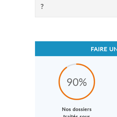
?
FAIRE U
90
%
Nos dossiers
traités sous