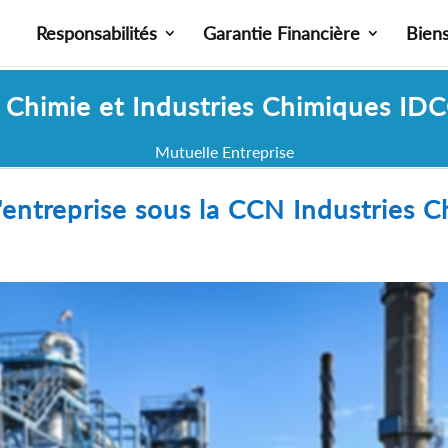
Responsabilités
Garantie Financière
Bien
e Chimie et Industries Chimiques ID
Mutuelle Entreprise
'entreprise sous la CCN Industries C