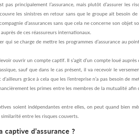
est pas principalement l’assurance, mais plutôt d’assurer les ris
couvre les sinistres en retour sans que le groupe ait besoin de
 compagnie d’assurances sans que cela ne concerne son objet soci
e auprès de ces réassureurs internationaux.
ier qui se charge de mettre les programmes d’assurance au point.
devoir ouvrir un compte captif. Il s’agit d’un compte loué aupr
assique, sauf que dans le cas présent, il va recevoir le versem
t d’ailleurs grâce à cela que les l’entreprise n’a pas besoin de m
inancièrement les primes entre les membres de la mutualité afin d
aptives soient indépendantes entre elles, on peut quand bien m
 similarité entre les risques couverts.
a captive d’assurance ?