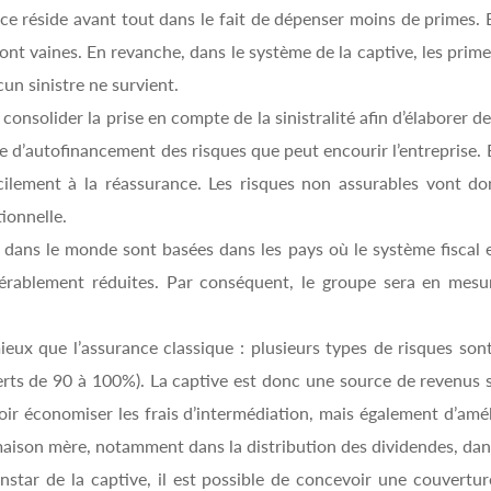
nce réside avant tout dans le fait de dépenser moins de primes. E
 sont vaines. En revanche, dans le système de la captive, les pri
cun sinistre ne survient.
a consolider la prise en compte de la sinistralité afin d’élaborer 
 d’autofinancement des risques que peut encourir l’entreprise. E
acilement à la réassurance. Les risques non assurables vont 
tionnelle.
ans le monde sont basées dans les pays où le système fiscal es
idérablement réduites. Par conséquent, le groupe sera en mes
ieux que l’assurance classique : plusieurs types de risques son
erts de 90 à 100%). La captive est donc une source de revenus 
oir économiser les frais d’intermédiation, mais également d’amél
maison mère, notamment dans la distribution des dividendes, dans
instar de la captive, il est possible de concevoir une couvert