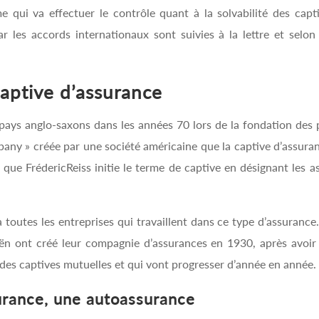
me qui va effectuer le contrôle quant à la solvabilité des cap
r les accords internationaux sont suivies à la lettre et selo
captive d’assurance
 pays anglo-saxons dans les années 70 lors de la fondation des
ny » créée par une société américaine que la captive d’assuran
o que FrédericReiss initie le terme de captive en désignant le
à toutes les entreprises qui travaillent dans ce type d’assura
oën ont créé leur compagnie d’assurances en 1930, après avoir
 des captives mutuelles et qui vont progresser d’année en année.
surance, une autoassurance