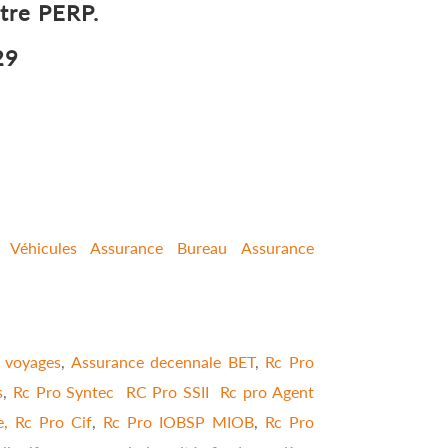
otre PERP.
29
e Véhicules
Assurance Bureau
Assurance
 voyages
,
Assurance decennale BET
,
Rc Pro
s
,
Rc Pro Syntec
RC Pro SSII
Rc pro Agent
e,
Rc Pro Cif
,
Rc Pro IOBSP MIOB
,
Rc Pro