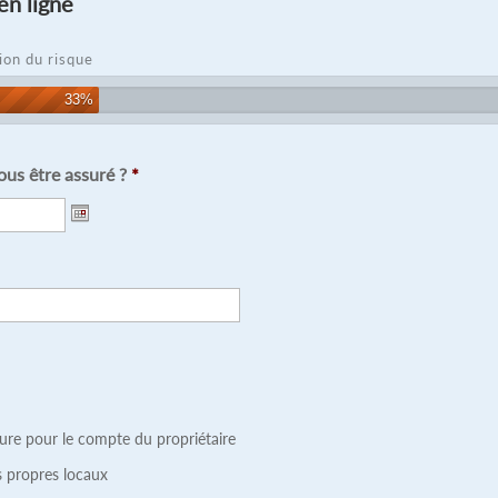
en ligne
ion du risque
33%
ous être assuré ?
*
sure pour le compte du propriétaire
s propres locaux