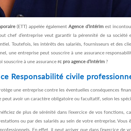
mporaire
(ETT) appelée également
Agence d’intérim
est incontou
t chef d’entreprise veut garantir la pérennité de sa société 
tiel. Toutefois, les intérêts des salariés, fournisseurs et des cl
el, une entreprise peut souscrire à une assurance responsabilit
oi souscrire à une assurance
rc pro agence d’intérim
?
e Responsabilité civile professionn
rotège une entreprise contre les éventuelles conséquences fina
le peut avoir un caractère obligatoire ou facultatif, selon les spéci
néficiez de plus de sérénité dans l’exercice de vos fonctions, 
stations ou par des salariés au sein de votre entreprise. Vous
ofessionnels. En effet, il peut arriver que dans l’exercice de v