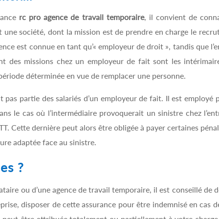
urance
rc pro agence de travail temporaire
, il convient de conna
 une société, dont la mission est de prendre en charge le recr
nce est connue en tant qu’« employeur de droit », tandis que l’en
uant des missions chez un employeur de fait sont les intérimai
 période déterminée en vue de remplacer une personne.
it pas partie des salariés d’un employeur de fait. Il est employé 
Dans le cas où l’intermédiaire provoquerait un sinistre chez l’en
ETT. Cette dernière peut alors être obligée à payer certaines péna
ture adaptée face au sinistre.
es ?
ataire ou d’une agence de travail temporaire, il est conseillé de
prise, disposer de cette assurance pour être indemnisé en cas de
e peut être attribuée totalement ou partiellement à votre charge.