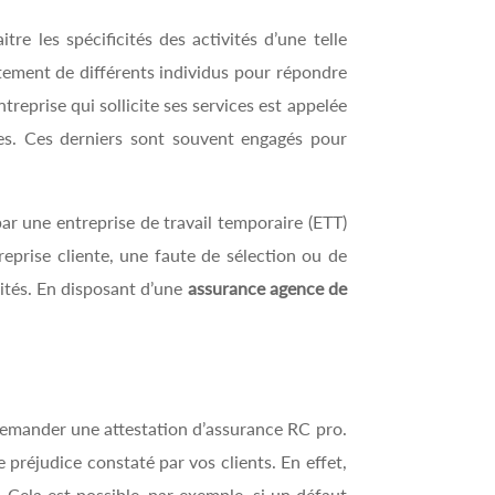
itre les spécificités des activités d’une telle
utement de différents individus pour répondre
treprise qui sollicite ses services est appelée
res. Ces derniers sont souvent engagés pour
par une entreprise de travail temporaire (ETT)
treprise cliente, une faute de sélection ou de
lités. En disposant d’une
assurance agence de
 demander une attestation d’assurance RC pro.
 préjudice constaté par vos clients. En effet,
 Cela est possible, par exemple, si un défaut