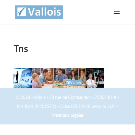
Tns
© 2018 - Vallois - 50 rue de Châteaudun - 75009 Paris -
Rcs Paris 592015721 - Orias 07019240 www.orias.fr -
Mentions Légales