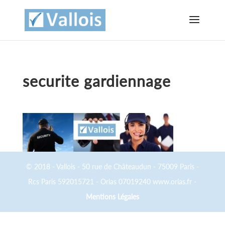
securite gardiennage
© 2018 - Vallois - 50 rue de Châteaudun - 75009 Paris -
Rcs Paris 592015721 - Orias 07019240 www.orias.fr -
Mentions Légales