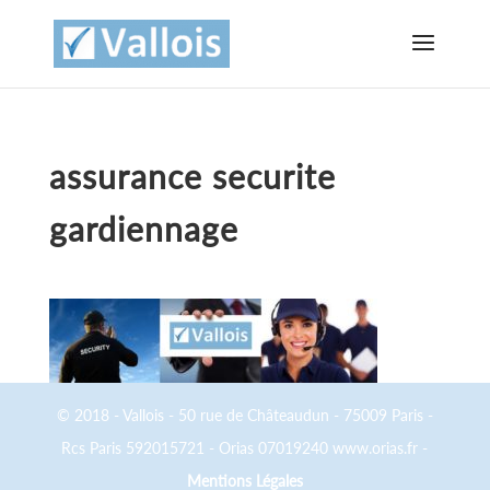
assurance securite
gardiennage
© 2018 - Vallois - 50 rue de Châteaudun - 75009 Paris -
Rcs Paris 592015721 - Orias 07019240 www.orias.fr -
Mentions Légales