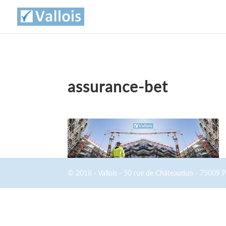
assurance-bet
© 2018 - Vallois - 50 rue de Châteaudun - 75009 