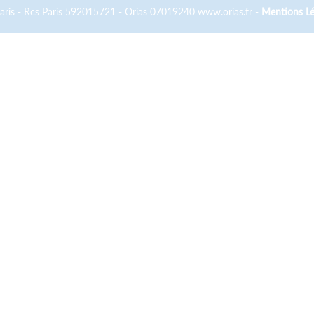
Paris - Rcs Paris 592015721 - Orias 07019240 www.orias.fr -
Mentions Lé