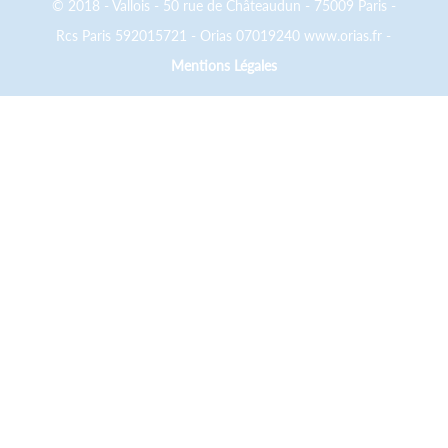
© 2018 - Vallois - 50 rue de Châteaudun - 75009 Paris -
Rcs Paris 592015721 - Orias 07019240 www.orias.fr -
Mentions Légales