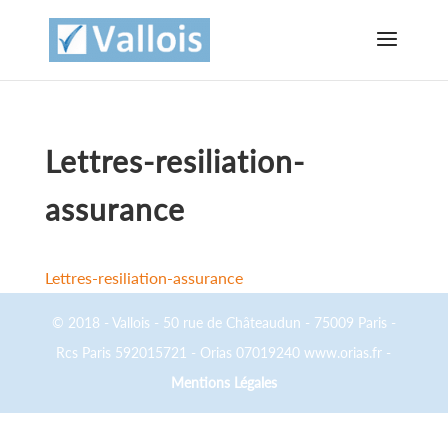
Lettres-resiliation-
assurance
Lettres-resiliation-assurance
© 2018 - Vallois - 50 rue de Châteaudun - 75009 Paris -
Rcs Paris 592015721 - Orias 07019240 www.orias.fr -
Mentions Légales