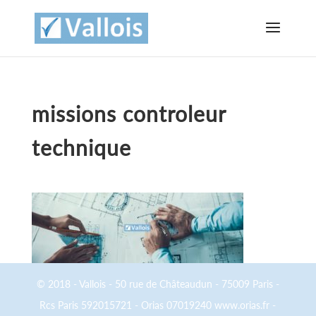
missions controleur
technique
© 2018 - Vallois - 50 rue de Châteaudun - 75009 Paris -
Rcs Paris 592015721 - Orias 07019240 www.orias.fr -