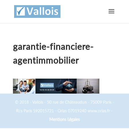
garantie-financiere-
agentimmobilier
© 2018 - Vallois - 50 rue de Châteaudun - 75009 Paris -
Rcs Paris 592015721 - Orias 07019240 www.orias.fr -
Mentions Légales