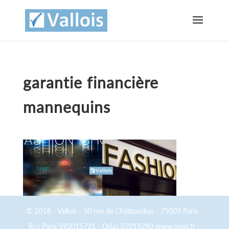
garantie financière
mannequins
© 2018 - Vallois - 50 rue de Châteaudun - 75009 Paris -
Rcs Paris 592015721 - Orias 07019240 www.orias.fr -