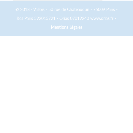
© 2018 - Vallois - 50 rue de Châteaudun - 75009 Paris -
Rcs Paris 592015721 - Orias 07019240 www.orias.fr -
Mentions Légales