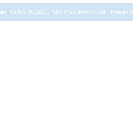
Paris - Rcs Paris 592015721 - Orias 07019240 www.orias.fr -
Mentions Lé