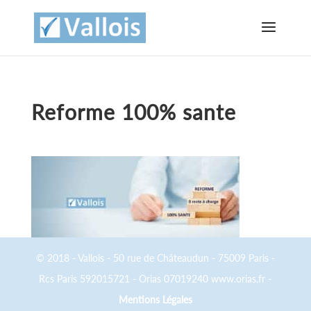
Reforme 100% sante
© 2018 - Vallois - 50 rue de Châteaudun - 75009 Paris -
Rcs Paris 592015721 - Orias 07019240 www.orias.fr -
Mentions Légales