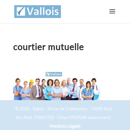
courtier mutuelle
© 2018 - Vallois - 50 rue de Châteaudun - 75009 Paris -
Rcs Paris 592015721 - Orias 07019240 www.orias.fr -
Mentions Légales