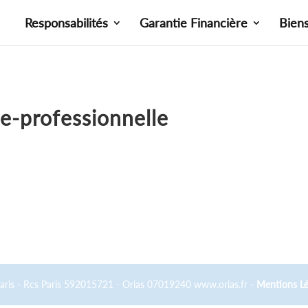
Responsabilités
Garantie Financière
Bien
e-professionnelle
Paris - Rcs Paris 592015721 - Orias 07019240 www.orias.fr -
Mentions Lé