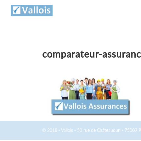
comparateur-assuranc
© 2018 - Vallois - 50 rue de Châteaudun - 75009 