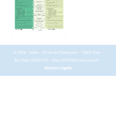
© 2018 - Vallois - 50 rue de Châteaudun - 75009 Paris -
Rcs Paris 592015721 - Orias 07019240 www.orias.fr -
Mentions Légales