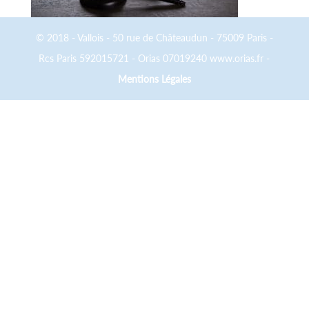
© 2018 - Vallois - 50 rue de Châteaudun - 75009 Paris -
Rcs Paris 592015721 - Orias 07019240 www.orias.fr -
Mentions Légales