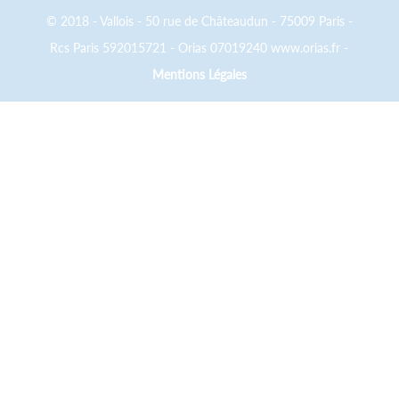
© 2018 - Vallois - 50 rue de Châteaudun - 75009 Paris -
Rcs Paris 592015721 - Orias 07019240 www.orias.fr -
Mentions Légales