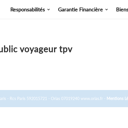
Responsabilités
Garantie Financière
Bien
ublic voyageur tpv
Paris - Rcs Paris 592015721 - Orias 07019240 www.orias.fr -
Mentions Lé