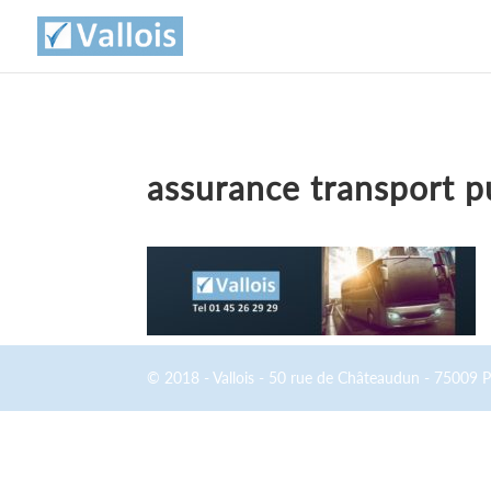
assurance transport p
© 2018 - Vallois - 50 rue de Châteaudun - 75009 