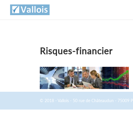
Risques-financier
© 2018 - Vallois - 50 rue de Châteaudun - 75009 