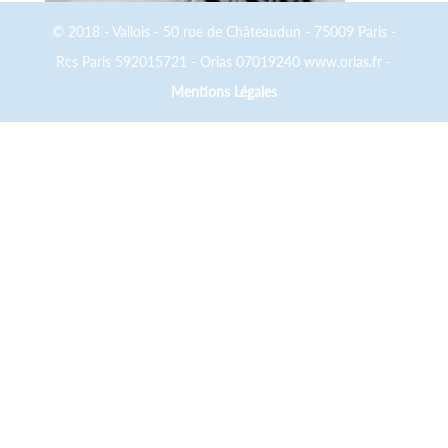
© 2018 - Vallois - 50 rue de Châteaudun - 75009 Paris -
Rcs Paris 592015721 - Orias 07019240 www.orias.fr -
Mentions Légales