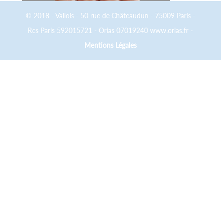
© 2018 - Vallois - 50 rue de Châteaudun - 75009 Paris -
Rcs Paris 592015721 - Orias 07019240 www.orias.fr -
Mentions Légales