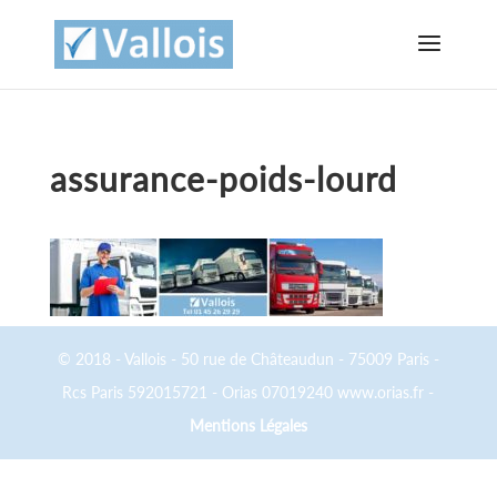
assurance-poids-lourd
© 2018 - Vallois - 50 rue de Châteaudun - 75009 Paris -
Rcs Paris 592015721 - Orias 07019240 www.orias.fr -
Mentions Légales