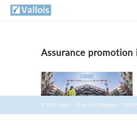
Assurance promotion 
© 2018 - Vallois - 50 rue de Châteaudun - 75009 