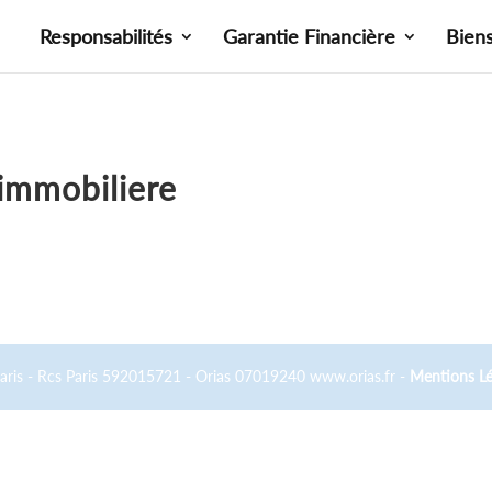
Responsabilités
Garantie Financière
Bien
immobiliere
Paris - Rcs Paris 592015721 - Orias 07019240 www.orias.fr -
Mentions Lé