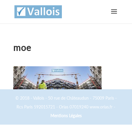
moe
© 2018 - Vallois - 50 rue de Châteaudun - 75009 Paris -
Rcs Paris 592015721 - Orias 07019240 www.orias.fr -
Mentions Légales