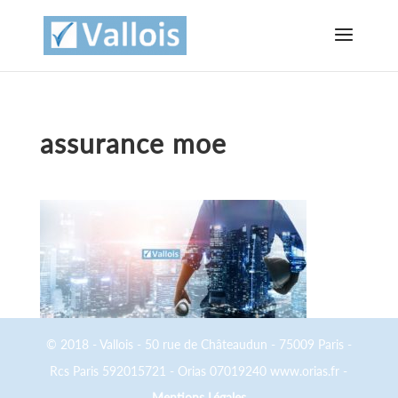
assurance moe
© 2018 - Vallois - 50 rue de Châteaudun - 75009 Paris -
Rcs Paris 592015721 - Orias 07019240 www.orias.fr -
Mentions Légales