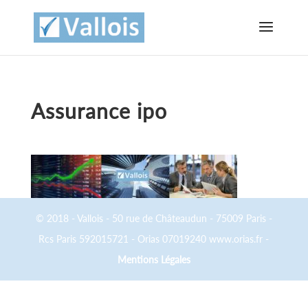
Assurance ipo
© 2018 - Vallois - 50 rue de Châteaudun - 75009 Paris -
Rcs Paris 592015721 - Orias 07019240 www.orias.fr -
Mentions Légales