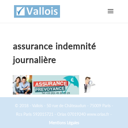
assurance indemnité
journalière
© 2018 - Vallois - 50 rue de Châteaudun - 75009 Paris -
Rcs Paris 592015721 - Orias 07019240 www.orias.fr -
Mentions Légales