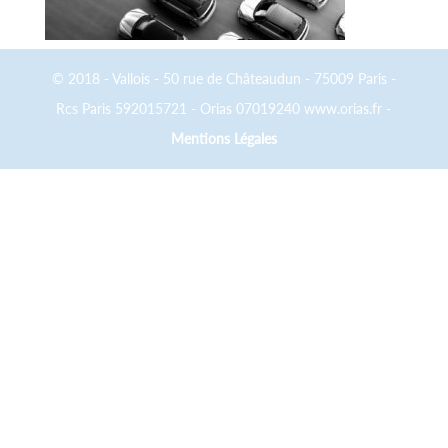
© 2018 - Vallois - 50 rue de Châteaudun - 75009 Paris -
Rcs Paris 592015721 - Orias 07019240 www.orias.fr -
Mentions Légales