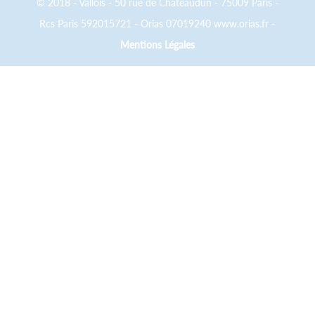
© 2018 - Vallois - 50 rue de Châteaudun - 75009 Paris -
Rcs Paris 592015721 - Orias 07019240 www.orias.fr -
Mentions Légales