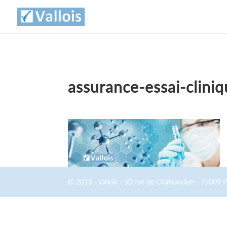
assurance-essai-clini
© 2018 - Vallois - 50 rue de Châteaudun - 75009 