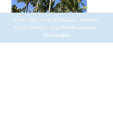
© 2018 - Vallois - 50 rue de Châteaudun - 75009 Paris -
Rcs Paris 592015721 - Orias 07019240 www.orias.fr -
Mentions Légales