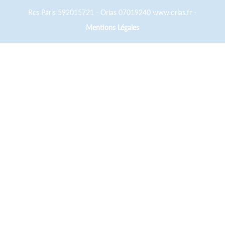
Rcs Paris 592015721 - Orias 07019240 www.orias.fr -
Mentions Légales